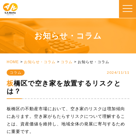
toggle
naviga
お知らせ・コラム
HOME
お知らせ・コラム
コラム
お知らせ・コラム
2024/11/11
コラム
板橋区で空き家を放置するリスクと
は？
板橋区の不動産市場において、空き家のリスクは増加傾向
にあります。空き家がもたらすリスクについて理解するこ
とは、資産価値を維持し、地域全体の発展に寄与するため
に重要です。